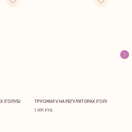
 конфиденциальности
Публичная оферта
Х (ГОЛУБ)
ТРУСИКИ V НА РЕГУЛЯТОРАХ (ГОЛ)
ТОП
1 600
3 100
РУБ.
н и разработка сайта