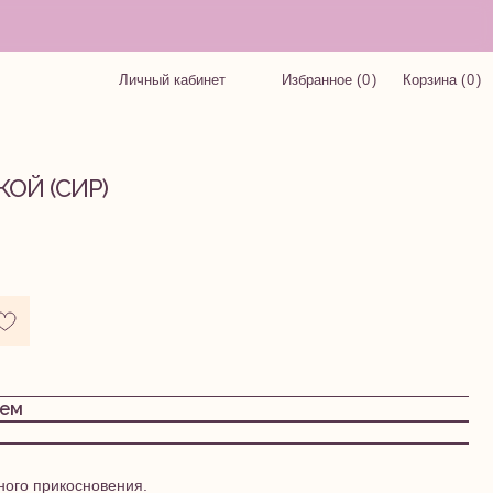
ранное (
0
)
Корзина (
0
)
(
(
ОЙ (СИР)
ием
ного прикосновения.