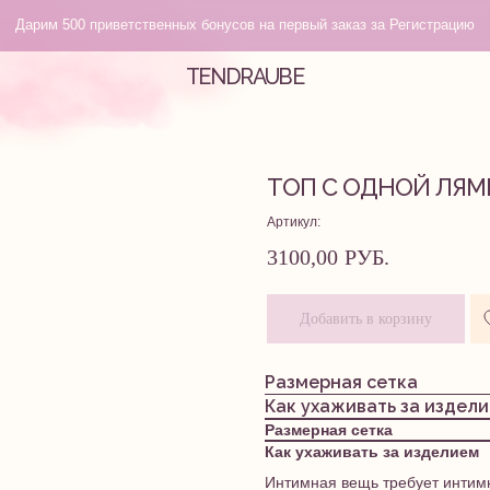
венных бонусов на первый заказ за Регистрацию
TENDRAUBE
Изб
Личный кабинет
ТОП С ОДНОЙ ЛЯМК
Артикул:
3100,00
РУБ.
Добавить в корзину
Размерная сетка
Как ухаживать за издел
Размерная сетка
Как ухаживать за изделием
Интимная вещь требует интим