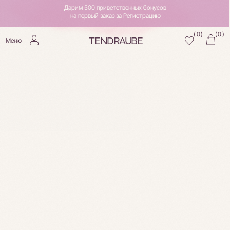
Дарим 500 приветственных бонусов
на первый заказ за Регистрацию
0
)
0
)
(
(
TENDRAUBE
Меню