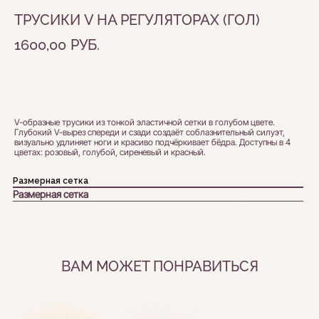
ТРУСИКИ V НА РЕГУЛЯТОРАХ (ГОЛ)
1600,00
РУБ.
Добавить в корзину
V-образные трусики из тонкой эластичной сетки в голубом цвете.
Глубокий V-вырез спереди и сзади создаёт соблазнительный силуэт,
визуально удлиняет ноги и красиво подчёркивает бёдра. Доступны в 4
цветах: розовый, голубой, сиреневый и красный.
Размерная сетка
Размерная сетка
НАВИГАЦИЯ
КОНТАКТЫ
ВАМ МОЖЕТ ПОНРАВИТЬСЯ
Каталог
Telegram
О бренде
Instagram*
Оплата и доставка
tendraube@gmail.com
Программа лояльности